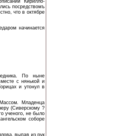
писании Кирилло-
ались посредствомъ
стно, что в октябре
недаром начинается
ледника. По ныне
месте с нянькой и
орицах и утонул в
 Массом. Младенца
зеру (Сиверскому ?
го ученого, не было
ангельском соборе
лова, выпав из рук