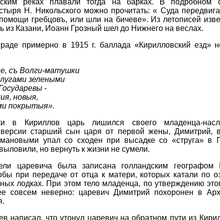
ским реках плавали тогда на барках. В подробном о
стыря Н. Никольского можно прочитать: « Суда передвиг
помощи гребцовъ, или шли на бичеве». Из летописей изве
сь из Казани, Иоанн Грозный шел до Нижнего на веслах.
раде примерно в 1915 г. баллада «Кирилловский езд» 
не, съ Волги-матушки
 лугами зелеными
осударевы -
ия, новыя,
ми покрытыя».
и в Кириллов царь лишился своего младенца-нас
 версии старший сын царя от первой жены, Димитрий, в
мановыми упал со сходен при высадке со «струга» в Г
ыловили, но вернуть к жизни не сумели.
ели царевича была записана голландским географом
обы при передаче от отца к матери, которых катали по о
ных лодках. При этом тело младенца, по утверждению это
ее совсем неверно: царевич Димитрий похоронен в Арх
я.
в написал, что утонул царевич на обратном пути из Кирил