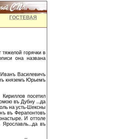
ГОСТЕВАЯ
 тяжелой горячки в
описи она названа
 Иванъ Василевичъ
омъ княземъ Юрьемъ
в Кириллов посетил
омою въ Дубну ...да
ттоль на усть-Шексны
инъ въ Ферапонтовъ
онастыре. И оттоле
 Ярославль...да въ