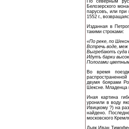
По северным рус
Белозерского мона
парусовъ, или при 
1552 г., возвращая
Изданная в Петрог
такими строками:
«По реке, по Шекс
Встречь воде, меж
Выгребаютъ суда Г
Идутъ барки высок
Пологами цветны
Во время поездк
распространенной
двумя боярами Ро
Шексне. Младенца в
Иная картина гиб
уронили в воду як
Ивицкому ?) на раз
найдено. Последн
московского Кремл
Дьяк Иван Тимофее