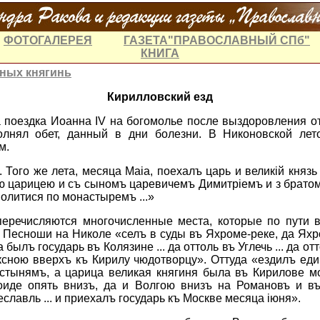
ФОТОГАЛЕРЕЯ
ГАЗЕТА"ПРАВОСЛАВНЫЙ СПб"
КНИГА
ных княгинь
Кирилловский езд
а поездка Иоанна
IV
на богомолье после выздоровления от
олнял обет, данный в дни болезни. В Никоновской лет
м.
. Того же лета, месяца
Maia
, поехалъ царь и великi
й
князь
ею царицею и съ сыномъ царевичемъ Димитр
i
емъ и з брат
олитися по монастыремъ ...»
еречисляются многочисленные места, которые по пути 
 Песноши на Николе «селъ в суды въ Яхроме-реке, да Яхр
а былъ
государь въ Колязине ... да оттоль въ Углечь ... да о
сною вверхъ къ Кирилу чюдотворцу». Оттуда «ездилъ ед
стынямъ, а царица великая княгиня была въ Кирилове м
оиде опять внизъ, да и Волгою внизъ на Романовъ и въ
еславль ... и приехалъ государь къ Москве месяца
i
юня».