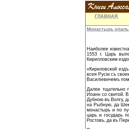
ГЛАВНАЯ
Монастырь опаль
Наиболее известн
1553 г. Царь вып
Кирилловским ездо
«Кириловской ездъ
всея Рус
i
и съ сво
Bacил
i
eвичeмъ пом
Далее тщательно п
Иоанн со свитой. В
Дубною въ Волгу, д
на Рыбную, да Шек
монастырь и по пу
царь и государь п
Ростовъ, да въ Пер