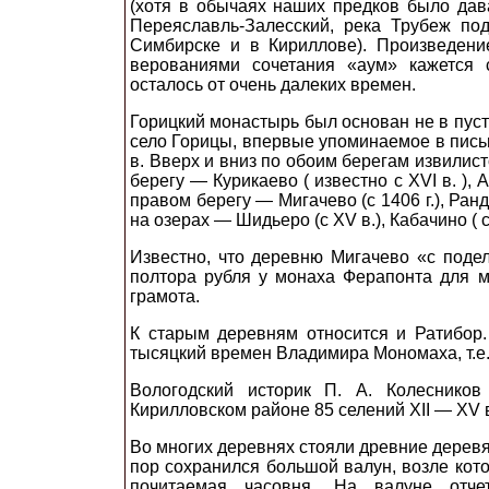
(хотя в обычаях наших предков было да
Переяславль-Залесский, река Трубеж по
Симбирске и в Кириллове). Произведени
верованиями сочетания «аум» кажется 
осталось от очень далеких времен.
Горицкий монастырь был основан не в пуст
село Горицы, впервые упоминаемое в пись
в. Вверх и вниз по обоим берегам извили
берегу — Курикаево ( известно с
XVI
в. ), 
правом берегу — Мигачево (с 1406 г.), Рандач
на озерах — Шидьеро (с
XV
в.), Кабачино ( с
Известно, что деревню Мигачево «с подел
полтора рубля у монаха Ферапонта для м
грамота.
К старым деревням относится и Ратибор.
тысяцкий времен Владимира Мономаха, т.е
Вологодский историк П. А. Колеснико
Кирилловском районе 85 селений
XII
—
XV
в
Во многих деревнях стояли древние деревя
пор сохранился большой валун, возле кот
почитаемая часовня. На валуне отч