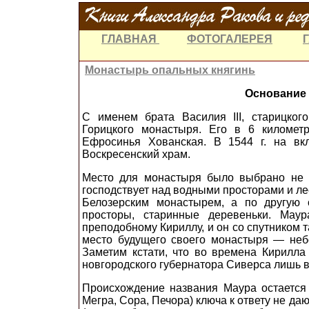
ГЛАВНАЯ
ФОТОГАЛЕРЕЯ
Монастырь опальных княгинь
Основание 
С именем брата Василия
III
, старицког
Горицкого монастыря. Его в 6 километ
Ефросинья Хованская. В 1544 г. на в
Воскресенский храм.
Место для монастыря было выбрано не 
господствует над водными просторами и ле
Белозерским монастырем, а по другую
просторы, старинные деревеньки. Мау
преподобному Кириллу, и он со спутником 
место будущего своего монастыря — неб
Заметим кстати, что во времена Кирилла 
новгородского губернатора Сиверса лишь 
Происхождение названия Маура остается 
Мегра, Сора, Печора) ключа к ответу не да