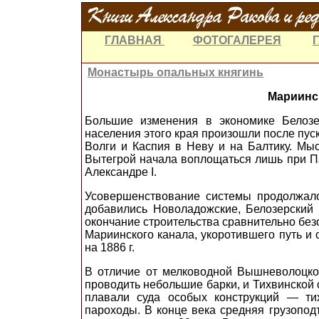
ГЛАВНАЯ
ФОТОГАЛЕРЕЯ
Монастырь опальных княгинь
Мариинс
Большие изменения в экономике Белозе
населения этого края произошли после пу
Волги и Каспия в Неву и на Балтику. М
Вытегрой начала воплощаться лишь при 
Александре
I
.
Усовершенствование системы продолжало
добавились Новоладожские, Белозерский
окончание строительства сравнительно безо
Мариинского канала, укоротившего путь и
на 1886 г.
В отличие от мелководной Вышневолоцко
проводить небольшие барки, и Тихвинской си
плавали суда особых конструкций — ти
пароходы. В конце века средняя грузопод