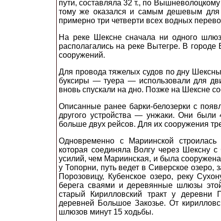
пути, составляла 32 т., по Вышневолоцкому 
тому же оказался и самым дешевым для 
примерно три четверти всех водных перево
На реке Шексне сначала ни одного шлюз
располагались на реке Вытегре. В городе 
сооружений.
Для провода тяжелых судов по дну Шексны
буксиры — туера — использовали для дви
вновь спускали на дно. Позже на Шексне с
Описанные ранее барки-белозерки с появл
другого устройства — унжаки. Они были 
больше двух рейсов. Для их сооружения тр
Одновременно с Мариинской строилась 
которая соединяла Волгу через Шексну с
усилий, чем Мариинская, и была сооружена 
у Топорни, путь ведет в Сиверское озеро, 
Порозовицу, Кубенское озеро, реку Сухо
берега сваями и деревянные шлюзы этой
старый Кирилловский тракт у деревни 
деревней Большое Закозье. От кирилловс
шлюзов минут 15 ходьбы.