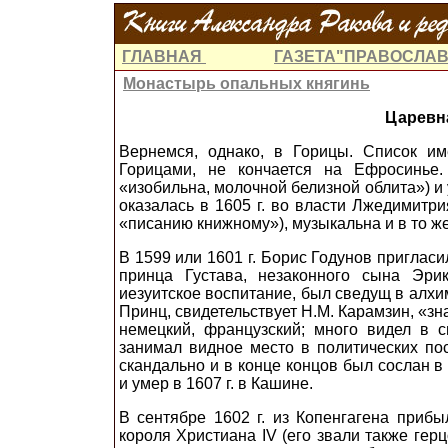
ГЛАВНАЯ
ГАЗЕТА"ПРАВОСЛАВ
Монастырь опальных княгинь
Царевн
Вернемся, однако, в Горицы. Список им
Горицами, не кончается на Ефросинье.
«изобильна, молочной белизной облита») и
оказалась в 1605 г. во власти Лжедимит
ри
«писанию книжному»), музыкальна и в то ж
В 1599 или 1601 г. Борис Годунов приглас
принца Густава, незаконного сына Эр
иезуитское воспитание, был сведущ в алхи
Принц, свидетельствует Н.М. Карамзин, «зн
немецкий, французский; много видел в 
занимал видное место в политических по
скандально и в конце концов был сослан 
и умер в 1607 г. в Кашине.
В сентябре 1602 г. из Копенгагена приб
короля Христиана
IV
(его звали также гер