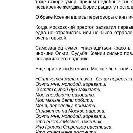
тоже вскоре умер, причем недобрые язы
несварение желудка. Борис рыдал у постели
О браке Ксении велись переговоры с англи
Когда московский престол захватил первы
едва не отравилась или не была отравле
очень горькой.
Самозванец сумел «насладиться красоты 
инокини Ольги. Судьба Ксении сильно пов
послужила его падению.
Еще при жизни Ксении в Москве был записан
«Сплачется мала птичка, белая перепелка
Ох-ти мне, молодой, горевати!
Хотят сырой дуб зажигати,
Мое гнездышко разорити,
Мои малые дети побити,
Меня, перепелку, поймати.
Сплачется на Москве царевна:
Ох-ти мне, молодой, горевати,
Что едет к Москве изменник,
Ино Гришка Отрепьев расстрига,
Что хочет меня полонити,