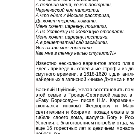
А полонив меня, хочет постричи,
Чернеческий чин наложити!
А что едет к Москве расстрига,
Да хочет теремы ломати,
Меня хочет, царевну, поимати,
А на Устюжну на Железную отослати.
Меня хочет, царевну, постричи,
А в решетчатый сад засадити.
Ино ох-ти мне горевати:
Как мне в темну келью ступити?!»
Известно несколько вариантов этого плач
Здесь приведены отдельные строфы из дву
смутного времени, в 1618-1620 г. для анг
найденных в записной книжке Джемса и впе
Василий Шуйский, желая восстановить пам
этой семьи в Троице-Сергиевой лавре, а
«Раку Борисову,— писал Н.М. Карамзин,
скончался иноком)
Феодорову и Мари
святителями и боярами, позади ехала в з
гибели своего дома, жалуясь Богу и Рос
Успения, с благоговением погребли отца, м
еще 16 горестных лет в девичьем монаст
небесных».