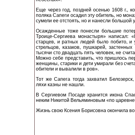
Еще через год, поздней осенью 1608 г., к
поляка Сапеги осадил эту обитель, но мо
сумели ее отстоять, но и нанесли большой 
Осажденные тоже понесли большие поте
Троице-Сергиева монастыря» написал: 
старцев, и ратных людей было побито, и 
стрельцов, казаков, пушкарей, застенных
тысячи сто двадцать пять человек, не счи
Можно себе представить, что пришлось пе
женщины, старики и дети умирали без счет
обители и вывалили в ров».
Тот же Сапега тогда захватил Белозерск,
ляхи казны не нашли.
В Сергиевом Посаде хранится икона Спас
неким Никитой Вельяминовым «по царевне
Жизнь свою Ксения Борисовна окончила в